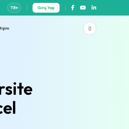
Giriş Yap
TR
▾
etişim
rsite
cel