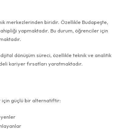
k merkezlerinden biridir. Özellikle Budapeşte,
 sahipliği yapmaktadır. Bu durum, öğrenciler için
rmaktadır.
jital dönüşüm süreci, özellikle teknik ve analitik
eli kariyer fırsatları yaratmaktadır.
için güçlü bir alternatiftir:
eyenler
anlayanlar