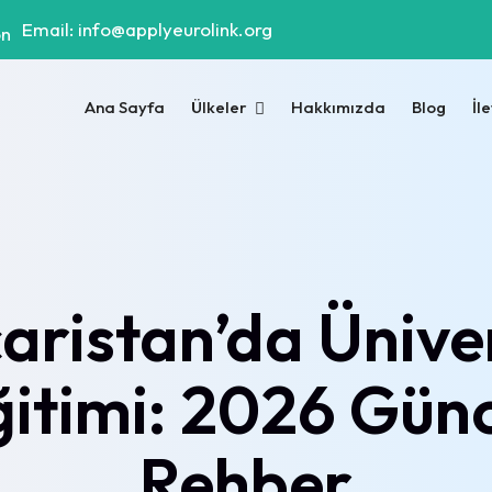
Email: info@applyeurolink.org
Ana Sayfa
Ülkeler
Hakkımızda
Blog
İl
ristan’da Ünive
itimi: 2026 Gün
Rehber