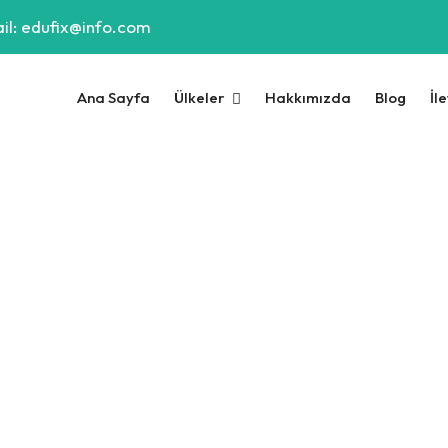
il: edufix@info.com
Ana Sayfa
Ülkeler
Hakkımızda
Blog
İl