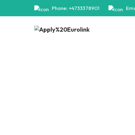
Phone: +4733378901
Ema