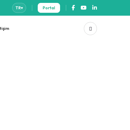
Portal
TR
▾
etişim